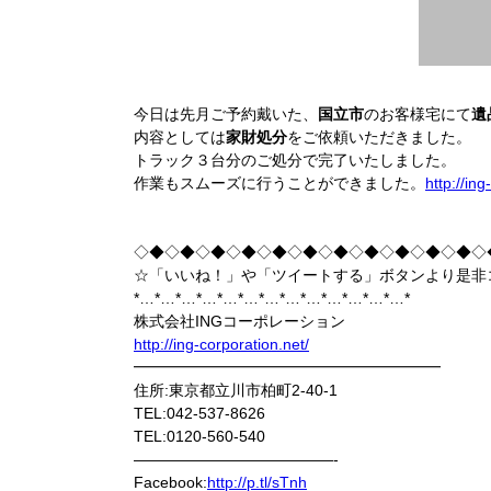
今日は先月ご予約戴いた、
国立市
のお客様宅にて
遺
内容としては
家財処分
をご依頼いただきました。
トラック３台分のご処分で完了いたしました。
作業もスムーズに行うことができました。
http://ing
◇◆◇◆◇◆◇◆◇◆◇◆◇◆◇◆◇◆◇◆◇◆◇
☆「いいね！」や「ツイートする」ボタンより是非
*…*…*…*…*…*…*…*…*…*…*…*…*…*
株式会社INGコーポレーション
http://ing-corporation.net/
━━━━━━━━━━━━━━━━━━━━
住所:東京都立川市柏町2-40-1
TEL:042-537-8626
TEL:0120-560-540
—————————————-
Facebook:
http://p.tl/sTnh