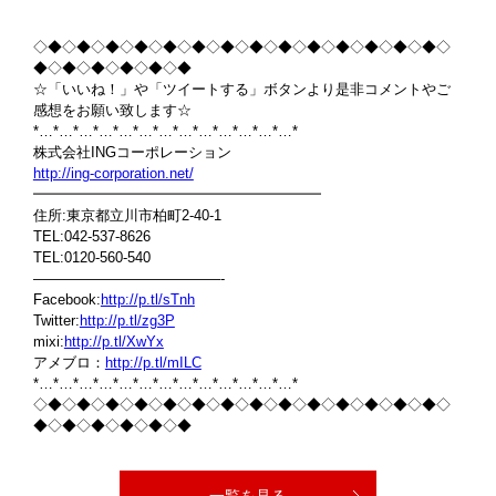
◇◆◇◆◇◆◇◆◇◆◇◆◇◆◇◆◇◆◇◆◇◆◇◆◇◆◇◆◇
◆◇◆◇◆◇◆◇◆◇◆
☆「いいね！」や「ツイートする」ボタンより是非コメントやご
感想をお願い致します☆
*…*…*…*…*…*…*…*…*…*…*…*…*…*
株式会社INGコーポレーション
http://ing-corporation.net/
━━━━━━━━━━━━━━━━━━━━
住所:東京都立川市柏町2-40-1
TEL:042-537-8626
TEL:0120-560-540
—————————————-
Facebook:
http://p.tl/sTnh
Twitter:
http://p.tl/zg3P
mixi:
http://p.tl/XwYx
アメブロ：
http://p.tl/mILC
*…*…*…*…*…*…*…*…*…*…*…*…*…*
◇◆◇◆◇◆◇◆◇◆◇◆◇◆◇◆◇◆◇◆◇◆◇◆◇◆◇◆◇
◆◇◆◇◆◇◆◇◆◇◆
一覧を見る