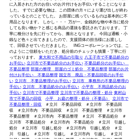
に入居された方のお住いのお片付けをお手伝いすることになりま
した。 すでに必要な物は、この団体の方々により運び出しが終わ
っているとのことでした。 お部屋に残っているものは基本的に不
用品となります。 しかし・・・ 万が一、金銭的な物や本当に処分
しても良い物か？と感じる商品の選抜を委託されております。 丁
寧に種分けを先に行ってから、搬出となります。 今回は通帳・小
銭など色々と出てきましたので、支援団体の担当様にお渡しし
て、回収させていただきました。 INGコーポレーションでは、こ
のようにご信頼をいただき、処分前のチェックも慎重・丁寧に行
っております。
東大和で不用品の引取り
八王子市で不要品処分の
お手伝い
立川市で不要品処分のお手伝い
不要品処分のお手伝い
不要品整理
部屋の整理 部屋のゴミ処分 不要品整理
部屋のお片
付けお手伝い 不要品整理
国立市 廃品・不要品回収のお手伝
い
立川市 不要品整理のお手伝い
立川市 事務所の不要品整理の
手伝い
立川市 不要品処分のお手伝い
小平市 不用品処分のお
手伝い
立川市で不要品整理
立川市で不要品の整理・処分
東村山
市で不要品の回収
小平 お庭の整理・処分（不要品）
立川市で
不要品整理・回収
＃立川 不要品回収 ＃立川市 不要品回
収 ＃立川市内 不要品回収 ＃立川 不要品整理 ＃立川市
不要品整理 ＃立川市内 不要品整理 ＃立川 不要品処分 ＃
立川市 不要品処分 ＃立川市内 不要品処分 ＃立川 引越し
処分 ＃立川市 引越し処分 ＃立川市内 引越し処分 ＃立
川 引越し ＃立川市 引越し ＃立川市内 引越し ＃立川