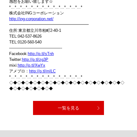
感想をお願い致します☆
*…*…*…*…*…*…*…*…*…*…*…*…*…*
株式会社INGコーポレーション
http://ing-corporation.net/
━━━━━━━━━━━━━━━━━━━━
住所:東京都立川市柏町2-40-1
TEL:042-537-8626
TEL:0120-560-540
—————————————-
Facebook:
http://p.tl/sTnh
Twitter:
http://p.tl/zg3P
mixi:
http://p.tl/XwYx
アメブロ：
http://p.tl/mILC
*…*…*…*…*…*…*…*…*…*…*…*…*…*
◇◆◇◆◇◆◇◆◇◆◇◆◇◆◇◆◇◆◇◆◇◆◇◆◇◆◇◆◇
◆◇◆◇◆◇◆◇◆◇◆
一覧を見る