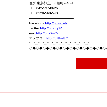
住所:東京都立川市柏町2-40-1
TEL:042-537-8626
TEL:0120-560-540
—————————————-
Facebook:
http://p.tl/sTnh
Twitter:
http://p.tl/zg3P
mixi:
http://p.tl/XwYx
アメブロ：
http://p.tl/mILC
*…*…*…*…*…*…*…*…*…*…*…*…*…*
◇◆◇◆◇◆◇◆◇◆◇◆◇◆◇◆◇◆◇◆◇◆◇